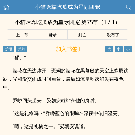
小猫咪靠吃瓜成为星际团宠
小猫咪靠吃瓜成为星际团宠 第75节（1 / 1）
上一章
目录
封面
没有了
〔加入书签〕
“砰。”
烟花在天边炸开，斑斓的烟花在黑幕般的天空上欢腾跳
跃，光和影交织成时间画卷，最后如流星坠落消失在夜色
中。
乔峤回头望去，晏朝安就站在他的身后。
“这是礼物吗？”乔峤蓝色的眼眸在深夜中依旧澄亮。
“嗯，这是礼物之一。”晏朝安说道。