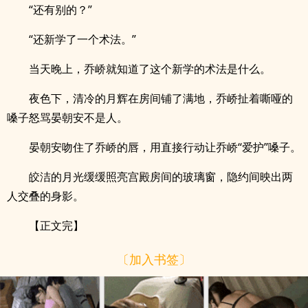
“还有别的？”
“还新学了一个术法。”
当天晚上，乔峤就知道了这个新学的术法是什么。
夜色下，清冷的月辉在房间铺了满地，乔峤扯着嘶哑的
嗓子怒骂晏朝安不是人。
晏朝安吻住了乔峤的唇，用直接行动让乔峤“爱护”嗓子。
皎洁的月光缓缓照亮宫殿房间的玻璃窗，隐约间映出两
人交叠的身影。
【正文完】
〔加入书签〕