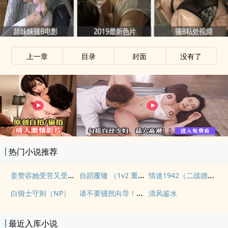
上一章
目录
封面
没有了
热门小说推荐
姜赞容她受苦又受难（NPH）
自蹈覆辙 （1v2 重生）
情迷1942（二战德国）
请不要骚扰向导！（哨向NPH）
白骑士守则（NP）
清风鉴水
最近入库小说