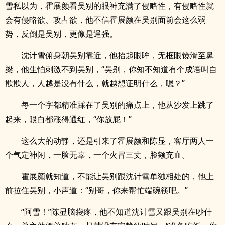
雪私以为，霍展颜看吴别的眼神充满了侵略性，有侵略性就
会有侵略欲、攻占欲，他不信霍展颜在吴别面前会这么弱
势，反倒是吴别，更像是逞强。
沈计雪俯身朝吴别靠近，他抬起眼眸，无框眼镜滑至鼻
梁，他生怕刺激不到吴别，“吴别，你知不知道有个成语叫自
欺欺人，人越是没有什么，就越想证明什么，嗯？”
每一个字都精准踩在了吴别的痛点上，他从沙发上跳了
起来，眼白都涨得通红，“你放屁！”
这么大的动静，还是引来了霍展颜和陈显，客厅两人一
个气定神闲，一脸无辜，一个火冒三丈，脸颊充血。
霍展颜就知道，不能让吴别跟沈计雪单独相处的，他上
前拉住吴别，小声道：“别哥，你来帮忙端碗筷吧。”
“阿雪！”陈显脑袋疼，他不知道沈计雪又跟吴别在吵什