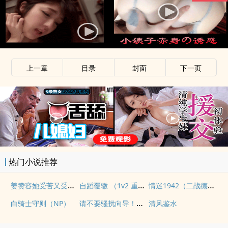
上一章
目录
封面
下一页
热门小说推荐
姜赞容她受苦又受难（NPH）
自蹈覆辙 （1v2 重生）
情迷1942（二战德国）
请不要骚扰向导！（哨向NPH）
白骑士守则（NP）
清风鉴水