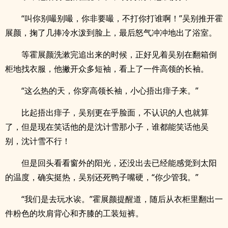
“叫你别嘬别嘬，你非要嘬，不打你打谁啊！”吴别推开霍
展颜，掬了几捧冷水泼到脸上，最后怒气冲冲地出了浴室。
等霍展颜洗漱完追出来的时候，正好见着吴别在翻箱倒
柜地找衣服，他撇开众多短袖，看上了一件高领的长袖。
“这么热的天，你穿高领长袖，小心捂出痱子来。”
比起捂出痱子，吴别更在乎脸面，不认识的人也就算
了，但是现在笑话他的是沈计雪那小子，谁都能笑话他吴
别，沈计雪不行！
但是回头看看窗外的阳光，还没出去已经能感觉到太阳
的温度，确实挺热，吴别还死鸭子嘴硬，“你少管我。”
“我们是去玩水诶。”霍展颜提醒道，随后从衣柜里翻出一
件粉色的坎肩背心和齐膝的工装短裤。