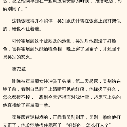
么，总之他俩单独在一起就没有安静的时候，“准备吃饭，你
俩别闹了。”
这顿饭吃得并不消停，吴别跟沈计雪在饭桌上跟打架似
的，谁也不让着谁。
可怜霍展颜这个被殃及的池鱼，吴别对他都没了好脸
色，害得霍展颜只能牺牲色相，晚上穿了回裙子，才勉强平
息吴别的怒火。
第73章
昨晚被霍展颜女装冲昏了头脑，第二天起床，吴别站在
镜子前，看到自己脖子上清晰可见的红痕，他揉搓了好久，
怎么都搓不掉，一想到今天还得面对沈计雪，起床气上头的
他直接给了霍展颜一拳。
霍展颜迷迷糊糊的，正靠着吴别刷牙，吴别一拳给他打
立正了，他柔弱地捂住腮帮子，“好好的，怎么打人？”