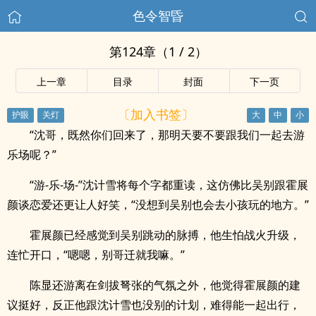
色令智昏
第124章（1 / 2）
上一章
目录
封面
下一页
〔加入书签〕
“沈哥，既然你们回来了，那明天要不要跟我们一起去游
乐场呢？”
“游-乐-场-”沈计雪将每个字都重读，这仿佛比吴别跟霍展
颜谈恋爱还更让人好笑，“没想到吴别也会去小孩玩的地方。”
霍展颜已经感觉到吴别跳动的脉搏，他生怕战火升级，
连忙开口，“嗯嗯，别哥迁就我嘛。”
陈显还游离在剑拔弩张的气氛之外，他觉得霍展颜的建
议挺好，反正他跟沈计雪也没别的计划，难得能一起出行，