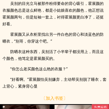
吴别的目光立马被那件粉得要命的背心吸引，霍展颜的
衣服颜色总是这么鲜艳，都是小姑娘喜欢的颜色，他正想说
霍展颜两句，但是短袖一套上，衬得霍展颜更白净了，还挺
好看。
霍展颜又从衣柜里找出另一件白色的背心和淡蓝色的防
晒衣，“别哥，你穿这个吧。”
防晒衣这种东西，吴别活了小半辈子都没用上，而且这
个颜色，他笃定是霍展颜买的。
“你怎么老买颜色这么艳的衣服？”
“好看啊。”霍展颜怕吴别嫌弃，主动帮吴别脱了睡衣，套
上背心，紧身背心显
〔加入书签〕