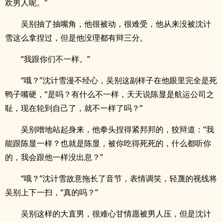
欢男人呢。”
吴别抽了抽嘴角，他很被动，很难受，他从来没被沈计
雪这么拿捏过，但是他没理都有辩三分。
“我跟你们不一样。”
“哦？”沈计雪漫不经心，吴别这副样子在他眼里完全是死
鸭子嘴硬，“是吗？有什么不一样，天天说陈显是航运公司之
耻，现在轮到自己了，就不一样了吗？”
吴别噌地站起身来，他拳头捏得紧邦邦的，狡辩道：“我
能跟陈显一样？也就是陈显，被你吃得死死的，什么都听你
的，我会跟他一样没出息？”
“哦？”沈计雪故意拖长了音节，表情调笑，轻蔑的视线将
吴别上下一扫，“真的吗？”
吴别这样的大直男，很难心甘情愿被男人压，但是沈计