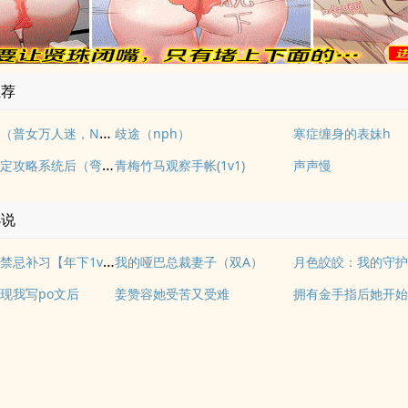
推荐
可行性试验（普女万人迷，NPH）
歧途（nph）
寒症缠身的表妹h
耽美女配绑定攻略系统后（弯掰直）
青梅竹马观察手帐(1v1)
声声慢
小说
邻家姐姐的禁忌补习【年下1v1】
我的哑巴总裁妻子（双A）
月色皎皎：我的守
现我写po文后
姜赞容她受苦又受难
拥有金手指后她开