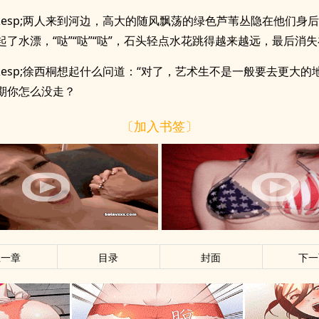
p;&esp;两人来到河边，高大的随风飘荡的绿色芦苇丛隐在他们身
起了水漂，“哒”“哒”“哒”，石头轻点水花跳得越来越远，最后消
p;&esp;徐西桐想起什么问道：“对了，艺术生不是一般要去更大
期你怎么没走？
〔加入书签〕
上一章
目录
封面
下一