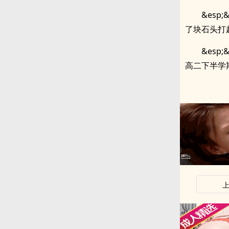
&es
了块石头打
&es
高二下半学