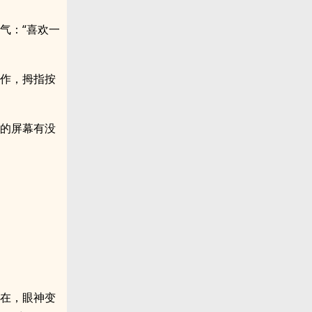
语气：“喜欢一
动作，拇指按
它的屏幕有没
也在，眼神变