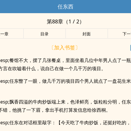
任东西
第88章（1 / 2）
上一章
目录
封面
下一
〔加入书签〕
p;&esp;餐馆不大，摆了几张餐桌，里面坐着几位中年男人点了一
方言在吹嘘着什么，说自己在做一个几千万的项目。
p;&esp;任东瞥了一眼，做几千万的项目四个男人就点了一盘花生
p;&esp;飘香四溢的牛肉炒饭端上来，色泽鲜亮，饭粒粒分明，任
不错，他挑了一下眉，拿出手机打算发信息给徐西桐。
p;&esp;任东在对话框里敲字：【今天吃了牛肉炒饭，还挺好吃的