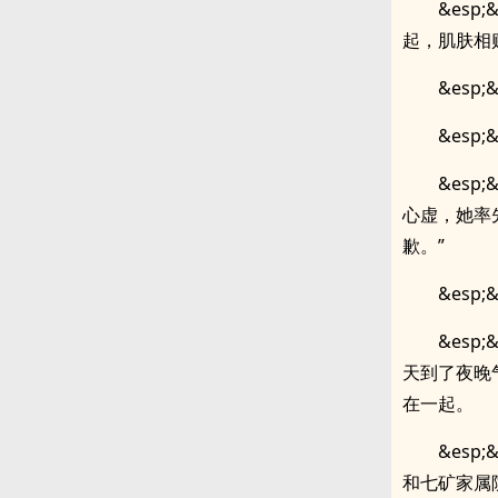
&es
起，肌肤相
&esp
&esp
&es
心虚，她率
歉。”
&esp
&es
天到了夜晚
在一起。
&es
和七矿家属