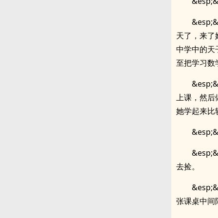
&esp;&
&es
天了，来了
中学中的天
至把学习数
&es
上课，然后
她学起来比
&es
&es
.
去捡。
&es
张课桌中间