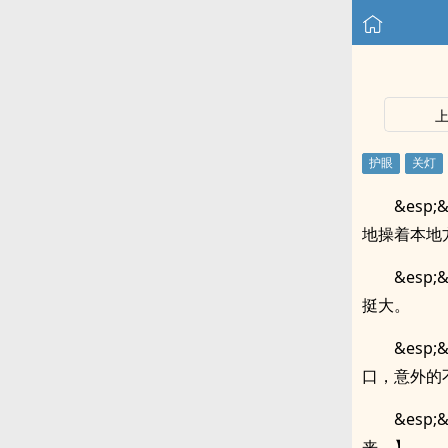
&es
地操着本地
&es
挺大。
&es
口，意外的
&es
来。】