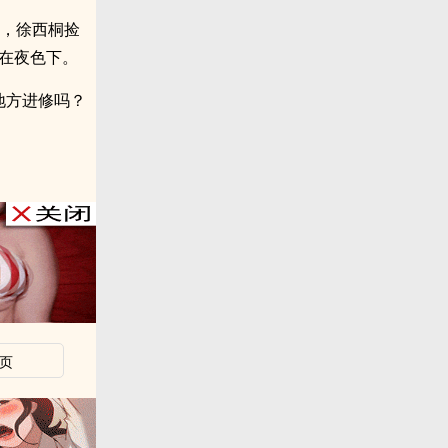
后，徐西桐捡
失在夜色下。
的地方进修吗？
页