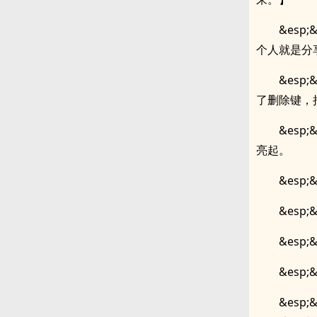
&es
个人就是分
&es
了删除键，
&es
亮起。
&es
&es
&esp
&esp
&es