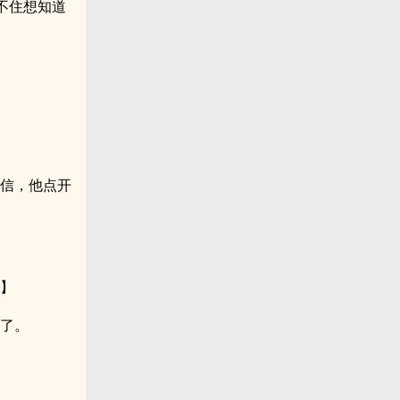
不住想知道
短信，他点开
？】
乐了。