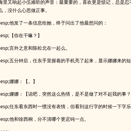
海里又响起小伍难听的声音：最重要的，喜欢更是惦记，总是忍
么，没什么心思做正事。
p;&esp;他发了一条信息给她，终于问出了他最想问的：
;&esp;【你在干嘛？】
;&esp;言外之意和陈松北在一起么。
p;&esp;五分钟后，任东手里握着的手机亮了起来，显示娜娜来的
;&esp;娜娜：【。】
p;&esp;娜娜：【说吧，突然这么热情，是不是做了对不起我的事
p;&esp;任东看东西时一惯没有表情，但看到这行字的时候一下字
;&esp;他和徐西桐，分不清哪个更迟钝一点。