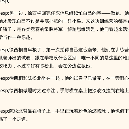
esp;
p;&esp;另一边，徐西桐回完任东信息继续忙自己的事——做题。
她才发现自己不过是井底扑腾的一只小鸟。来这边训练营的都是
子骄子，是各类竞赛的常胜将军，解题思维活乏，他们看起来活
学当作一种乐趣。
p;&esp;徐西桐自卑极了，第一次觉得自己这么蠢笨。他们在训练
做老师出的试卷，跟在学校没什么区别，唯一不同的是这里的难
较吃力，不过幸好有陈松北，会在旁边点拨她。
p;&esp;徐西桐和陈松北坐在一起，他的试卷早已做完，在一旁耐
p;&esp;徐西桐做题时太过专注，手肘横在桌上把涂改液撞到在地
p;&esp;陈松北背靠在椅子上，手里正玩着粉色的悠悠球，他也俯
隔了一个走道。