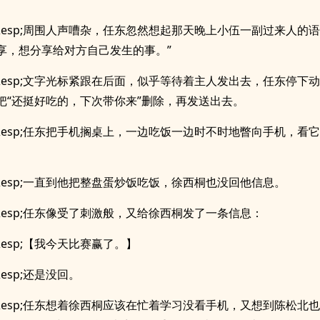
p;&esp;周围人声嘈杂，任东忽然想起那天晚上小伍一副过来人的
享，想分享给对方自己发生的事。”
p;&esp;文字光标紧跟在后面，似乎等待着主人发出去，任东停下
把“还挺好吃的，下次带你来”删除，再发送出去。
p;&esp;任东把手机搁桌上，一边吃饭一边时不时地瞥向手机，看
p;&esp;一直到他把整盘蛋炒饭吃饭，徐西桐也没回他信息。
p;&esp;任东像受了刺激般，又给徐西桐发了一条信息：
;&esp;【我今天比赛赢了。】
;&esp;还是没回。
p;&esp;任东想着徐西桐应该在忙着学习没看手机，又想到陈松北