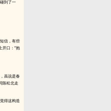
地碰到了一
的短信，有些
上开口：“抱
山，虽说是春
同陈松北走
桐觉得这构造