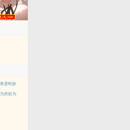
护兽是蛇妖
始为所欲为