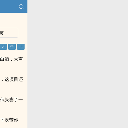
页
瓶白酒，大声
米，这项目还
东低头尝了一
，下次带你