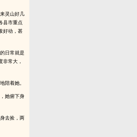
她来灵山好几
各县市重点
泼好动，甚
营的日常就是
度非常大，
心地陪着她。
上，她俯下身
下身去捡，两