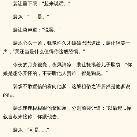
裴让垂下眼：“起来说话。”
裴炽：“……是。”
裴让淡声道：“说罢。”
裴炽心头一紧，犹豫许久才磕磕巴巴道出，裴让轻笑一
声，“我还当是什么值得你这般恐惧。”
今夜的月亮很亮，夜风清凉，裴让抚摸着儿子脑袋，“你
娘是想你开怀的，不要听他人责难，都是狗屁。”
裴炽不敢置信的看向他爹，这般粗俗之语居然是他爹说
的话。
裴炽迷迷糊糊跟他爹回屋，分别前裴让道：“以后程…你
叙言叔来接你，你跟他去。”
裴炽：“可是……”