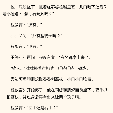
他一屁股坐下，抓着红枣糕往嘴里塞，几口咽下肚后仰
着小脸道：“爹，有烤鸡吗？”
程叙言：“没有。”
壮壮又问：“那有盐鸭子吗？”
程叙言：“没有。”
不等壮壮再问，程叙言道：“有的都拿上来了。”
“骗人。”壮壮捧着蜜桃啃，哐哧哐哧一顿造。
旁边阿缇和裴炽慢吞吞剥荔枝，小口小口吃着。
程叙言头开始疼了，他在阿缇和裴炽面前坐下，双手抓
一把荔枝，背过身后再拿出来让两个孩子猜。
程叙言：“左手还是右手？”