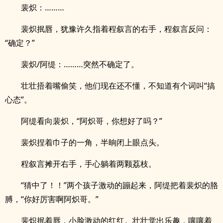
裴炽：………
裴炽抿唇，犹豫许久指着程叙言的右手，程叙言反问：
“确定？”
裴炽/阿缇：………突然不确定了。
壮壮捂着嘴偷笑，他们现在还不懂，不知道有个词叫“搞
心态”。
阿缇看向裴炽，“阿炽哥，你想好了吗？”
裴炽捏着巾子的一角，半晌闭上眼点头。
程叙言摊开右手，手心躺着两颗荔枝。
“猜中了！！”两个孩子激动的蹦起来，阿缇把着裴炽的胳
膊，“你好厉害啊阿炽哥。”
裴炽抿着唇，小脸激动的红红。壮壮觉出乐趣，嚷嚷着