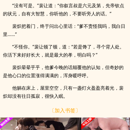
“没有可是。”裴让道：“你叙言叔是六元及第，先帝钦点
的状元，自有大智慧，你听他的，不要听旁人的话。”
裴炽把着门，终于问出心里话：“爹不责怪我吗，我白日
里……”
“不怪你。”裴让顿了顿，道：“若是馋了，寻个背人处。
你活下来好好长大，就是最大的孝，明白吗？”
裴炽晕晕乎乎，他爹今晚的话颠覆他的认知，但奇妙的
是他心口的位置涨得满满的，浑身暖呼呼。
他躺在床上，屋里空空，只有一盏灯火盈盈亮着光，裴
炽却没有往日孤寂，很快入眠。
〔加入书签〕