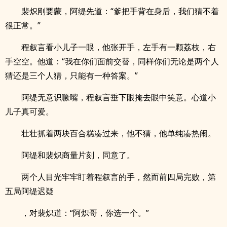
裴炽刚要蒙，阿缇先道：“爹把手背在身后，我们猜不着
很正常。”
程叙言看小儿子一眼，他张开手，左手有一颗荔枝，右
手空空。他道：“我在你们面前交替，同样你们无论是两个人
猜还是三个人猜，只能有一种答案。”
阿缇无意识噘嘴，程叙言垂下眼掩去眼中笑意。心道小
儿子真可爱。
壮壮抓着两块百合糕凑过来，他不猜，他单纯凑热闹。
阿缇和裴炽商量片刻，同意了。
两个人目光牢牢盯着程叙言的手，然而前四局完败，第
五局阿缇迟疑
，对裴炽道：“阿炽哥，你选一个。”