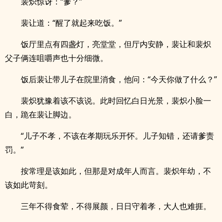
裴炽惊讶：“爹？”
裴让道：“醒了就起来吃饭。”
饭厅里点有四盏灯，亮堂堂，但厅内安静，裴让和裴炽
父子俩连咀嚼声也十分细微。
饭后裴让带儿子在院里消食，他问：“今天你做了什么？”
裴炽犹豫着该不该说。此时回忆白日光景，裴炽小脸一
白，跪在裴让脚边。
“儿子不孝，不该在孝期玩乐开怀。儿子知错，还请爹责
罚。”
按常理是该如此，但那是对成年人而言。裴炽年幼，不
该如此苛刻。
三年不得食荤，不得展颜，日日守着孝，大人也难捱。