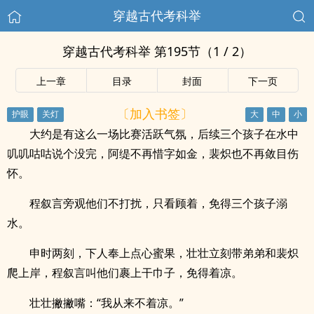
穿越古代考科举
穿越古代考科举 第195节（1 / 2）
上一章
目录
封面
下一页
〔加入书签〕
大约是有这么一场比赛活跃气氛，后续三个孩子在水中
叽叽咕咕说个没完，阿缇不再惜字如金，裴炽也不再敛目伤
怀。
程叙言旁观他们不打扰，只看顾着，免得三个孩子溺
水。
申时两刻，下人奉上点心蜜果，壮壮立刻带弟弟和裴炽
爬上岸，程叙言叫他们裹上干巾子，免得着凉。
壮壮撇撇嘴：“我从来不着凉。”