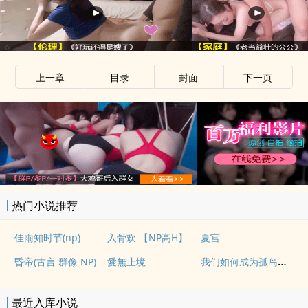
上一章
目录
封面
下一页
热门小说推荐
佳雨知时节(np)
入骨欢 【NP高H】
夏宫
我们如何成为孤岛（异国，NPH）
昏帝(古言 群像 NP)
愛無止境
最近入库小说