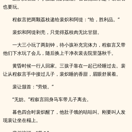
也要玩。
程叙言把两颗荔枝递给裴炽和阿缇：“给，胜利品。”
裴炽和阿缇剥壳，只觉得荔枝肉无比甘甜。
一大三小玩了两刻钟，待小孩补充完体力，程叙言又带
他们下水玩了会儿，随后换上干净衣裳去院里荡秋千。
黄昏时候一行人回家。三孩子靠在一起已经睡过去。裴
让从程叙言手中接过儿子，裴炽睡的香甜，眉眼舒展着。
裴让颔首：“劳烦。”
“无妨。”程叙言回身马车带儿子离去。
暮色四合时裴炽醒了，他肚子饿的咕咕叫。刚要叫人发
现裴让坐在榻上。