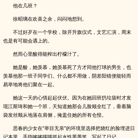
他在几班？
徐昭璃在欢喜之余，闷闷地想到。
不过好歹在一个学校，除开升旗仪式，文艺汇演，周末
也是有可能会遇上的。
然而心里酸得能榨出柠檬汁了。
她是酸，她羡慕，她羡慕死了方才同他打球的男生，也
羡慕他那一班子同学们。什么都不用做，阴差阳错便能轻而
易举地将他们聚在一起。
她这一天的心情起起伏伏。因为在她回班扔垃圾时才发
现江斯琦和她一个班，天知道她那会儿脸颊全红了，垂着脑
袋发丝顺从地落在肩侧，掩盖住她的所有仓惶。
思春的少女在“举目无亲”的环境里选择把烧红的脸埋进日
记本里，手指哆哆嗦嗦抓起水性黑墨笔，写起了日记。