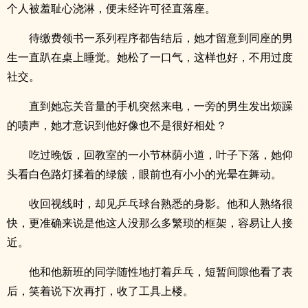
个人被羞耻心浇淋，便未经许可径直落座。
待缴费领书一系列程序都告结后，她才留意到同座的男
生一直趴在桌上睡觉。她松了一口气，这样也好，不用过度
社交。
直到她忘关音量的手机突然来电，一旁的男生发出烦躁
的啧声，她才意识到他好像也不是很好相处？
吃过晚饭，回教室的一小节林荫小道，叶子下落，她仰
头看白色路灯揉着的绿簇，眼前也有小小的光晕在舞动。
收回视线时，却见乒乓球台熟悉的身影。他和人熟络很
快，更准确来说是他这人没那么多繁琐的框架，容易让人接
近。
他和他新班的同学随性地打着乒乓，短暂间隙他看了表
后，笑着说下次再打，收了工具上楼。