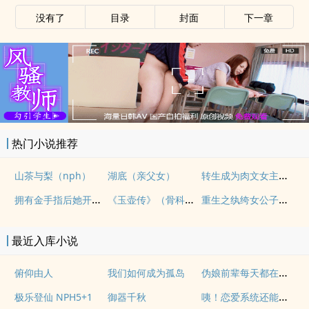
没有了
目录
封面
下一章
热门小说推荐
转生成为肉文女主的女儿后（星际nph）
山茶与梨（nph）
湖底（亲父女）
拥有金手指后她开始为所欲为（nph）
《玉壶传》（骨科）（兄妹）（np）
重生之纨绔女公子（NPH）
最近入库小说
伪娘前辈每天都在调教我
俯仰由人
我们如何成为孤岛
咦！恋爱系统还能这么用吗
极乐登仙 NPH5+1
御器千秋