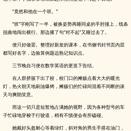
“竟然和他在一个班。”
“班”字刚写了一半，被换姿势再睡同桌的手肘撞上，线条
扭曲地闯出横行。那边撂了句“对不起”又睡过去了。
便只好做罢。整理好新发的课本，在书侧书封书页内层
都写好名字，边验算例题边熟记知识点。
三节晚自习便在数学英语的更迭下告结。
在人群挤簇下出了校，校门口的摊贩点着大大的暖光
灯，热火朝天地刷油爆烤，摊贩们的忙碌间混着不间断的谈
天与爽朗笑意。
而这一切只是短暂地占满她的视野，因为各种型号的车
子忙碌地穿梭于行驶道，稍有不慎便会有所磕碰。
她戴好头盔耐心等着绿灯，斜对角的男生手搭在油门，