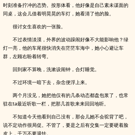
时刻准备拧冲的态势。按形体看，他好像是自己素未谋面的
同桌，这会儿借着明晃晃的车灯，她看清了他的脸。
很讨女生喜欢的一张脸。
不过表情淡漠，外界的波动躁闹好像不大能影响他？绿
灯一亮，他的车尾很快消失在茫茫车海中，她小心避让车
群，左顾右盼着转弯。
回到家不算晚，洗漱设闹钟，合灯睡觉。
不过环境一暗下去，杂念便浮上来。
两个月没见，她把他仅有的几条动态都盘包浆了，也常
驻在ta最近听歌一栏，把那几首歌来来回回地听。
不知道今天他看到自己没有，那会儿她不会驼背了吧，
说不定动作很局促。不管了，要是之后有交集一定要硬着脸
皮上，千万不要退怯。