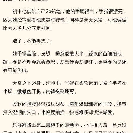
初中他借给自己2b铅笔，他的手腕很白，手指很漂亮，
因为她经常偷看他想题时转笔，同样是毫无头绪，可他偏偏
比旁人多几分气定神闲。
遭了，不能再想了。
她手掌盖脸，发烫。睡意驱散大半，躁欲的苗细细地
蹿，要是不理会就会愈想，愈想便会愈抓狂，更重要的是还
有可能失眠。
无奈之下起身，洗净手。平躺在柔软床铺，被子半搭在
小腹，微微岔开腿，内裤褪到腿弯。
柔软的指腹轻轻按压阴蒂，唇角溢出细碎的呻吟，指节
探入湿润的穴口，小幅度抽插，快感堆积却没法爆发。
只好翻找出第二层柜里的震动棒，小心推入后，差点没