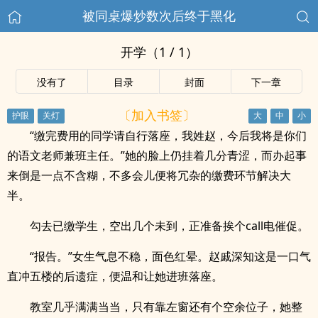
被同桌爆炒数次后终于黑化
开学（1 / 1）
没有了
目录
封面
下一章
〔加入书签〕
“缴完费用的同学请自行落座，我姓赵，今后我将是你们
的语文老师兼班主任。”她的脸上仍挂着几分青涩，而办起事
来倒是一点不含糊，不多会儿便将冗杂的缴费环节解决大
半。
勾去已缴学生，空出几个未到，正准备挨个call电催促。
“报告。”女生气息不稳，面色红晕。赵戚深知这是一口气
直冲五楼的后遗症，便温和让她进班落座。
教室几乎满满当当，只有靠左窗还有个空余位子，她整