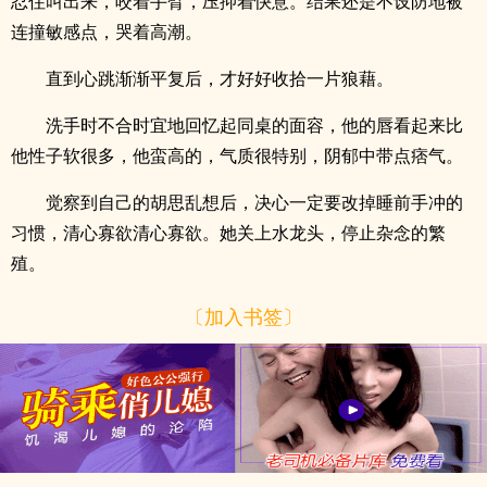
忍住叫出来，咬着手臂，压抑着快意。结果还是不设防地被
连撞敏感点，哭着高潮。
直到心跳渐渐平复后，才好好收拾一片狼藉。
洗手时不合时宜地回忆起同桌的面容，他的唇看起来比
他性子软很多，他蛮高的，气质很特别，阴郁中带点痞气。
觉察到自己的胡思乱想后，决心一定要改掉睡前手冲的
习惯，清心寡欲清心寡欲。她关上水龙头，停止杂念的繁
殖。
〔加入书签〕