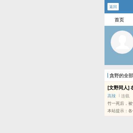
返回
首页
貪野的全
[文野同人]
高辣
连载
竹一死后，被
本站提示：各
和微博里的朋