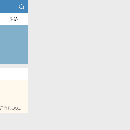
足迹
记向您QQ群