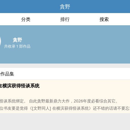
貪野
分类
排行
搜索
貪野
共收录 1 部作品
部作品集
 在横滨获得怪谈系统
怪谈系统绑定。 自此貪野最新鼎力大作，2026年度必看综合其它。
位书友要是觉得《[文野同人] 在横滨获得怪谈系统》还不错的话请不要忘
友推荐哦！