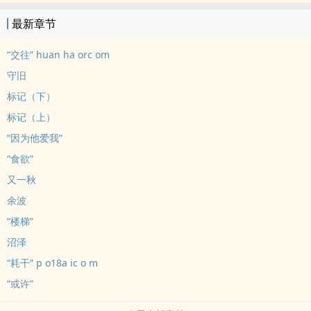
对于谢翎之来说，他的妹妹谢姝妤就像一只家养的宠物猫一样。偶尔
最新章节
粘人，经常冷漠。那张漂亮的小脸总是一副兴致缺缺的表情，只有某
些时候，才会又甜又软地粘着他，勾着他，一声又一声“哥哥”喊个不
“交往” huan ha orc om
停。*傲娇三花猫 vs 拽哥苍鹰校园文真骨科，哥a妹o，1v1双洁。上
守旧
班太无聊写个文练手，没有存稿，写完就更，没啥剧情，就是平平淡
标记（下）
淡小日常。
标记（上）
“因为他爱我”
“食欲”
又一秋
余波
“楼梯”
沼泽
“耗干” p o18a ic o m
“或许”