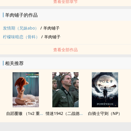
查看全部章节
羊肉铺子的作品
发情期（兄妹abo）
/
羊肉铺子
柠檬味暗恋（骨科）
/
羊肉铺子
查看全部作品
相关推荐
自蹈覆辙 （1v2 重生）
情迷1942（二战德国）
白骑士守则（NP）