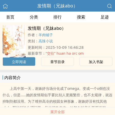
发情期（兄妹abo）
首页
分类
排行
搜索
足迹
发情期（兄妹abo）
作者：
羊肉铺子
类别：
高辣小说
2025-10-09 16:46:28
更新时间：
最新章节：
“交往” huan ha orc om
立即阅读
章节目录
加入书架
内容简介
上高中第一天，谢姝妤当场分化成了omega。变成一个o倒也没
什么，但是……她的发情期似乎要比别人更频繁些，也不太规律，就连
抑制剂都没用。为了维持高冷的校园女神形象，谢姝妤没有找其他
alpha帮忙解决生理问题，每当情热来临，她都会叫亲生哥哥谢翎
展开全部
之，咬着她的腺体，注入信息素。那种被满足的感觉令她着迷。——